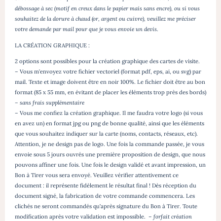
débossage à sec (motif en creux dans le papier mais sans encre), ou si vous
souhaitez de la dorure à chaud (or, argent ou cuivre), veuillez me préciser
votre demande par mail pour que je vous envoie un devis.
LA CRÉATION GRAPHIQUE :
2 options sont possibles pour la création graphique des cartes de visite.
– Vous m’envoyez votre fichier vectoriel (format pdf, eps, ai, ou svg) par
mail. Texte et image doivent être en noir 100%. Le fichier doit être au bon
format (85 x 55 mm, en évitant de placer les éléments trop près des bords)
– sans frais supplémentaire
– Vous me confiez la création graphique. Il me faudra votre logo (si vous
en avez un) en format jpg ou png de bonne qualité, ainsi que les éléments
que vous souhaitez indiquer sur la carte (noms, contacts, réseaux, etc).
Attention, je ne design pas de logo. Une fois la commande passée, je vous
envoie sous 5 jours ouvrés une première proposition de design, que nous
pouvons affiner une fois. Une fois le design validé et avant impression, un
Bon à Tirer vous sera envoyé. Veuillez vérifier attentivement ce
document : il représente fidèlement le résultat final ! Dès réception du
document signé, la fabrication de votre commande commencera. Les
clichés ne seront commandés qu’après signature du Bon à Tirer. Toute
modification après votre validation est impossible. –
forfait création