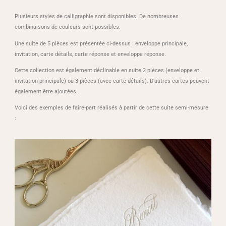
Plusieurs styles de calligraphie sont disponibles. De nombreuses
combinaisons de couleurs sont possibles.
Une suite de 5 pièces est présentée ci-dessus : enveloppe principale,
invitation, carte détails, carte réponse et enveloppe réponse.
Cette collection est également déclinable en suite 2 pièces (enveloppe et
invitation principale) ou 3 pièces (avec carte détails). D’autres cartes peuvent
également être ajoutées.
Voici des exemples de faire-part réalisés à partir de cette suite semi-mesure
: