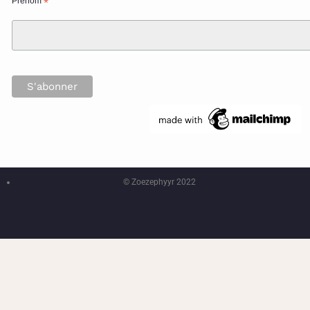
Prénom
*
© Zoezephyyr 2022