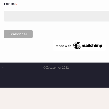
Prénom
*
© Zoezephyyr 2022